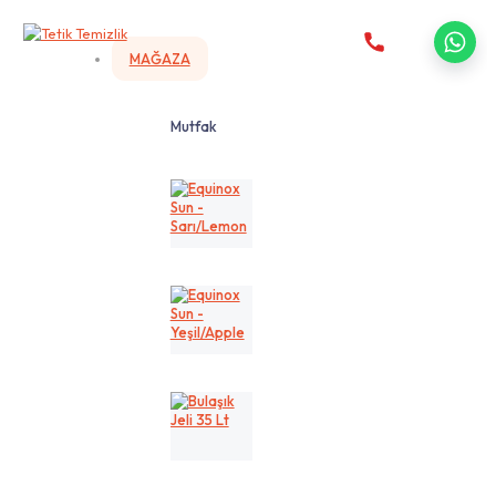
MAĞAZA
Mutfak
Equinox
Sun
-
Sarı/Lemon
Equinox
Sun
-
Yeşil/Apple
Bulaşık
Jeli
35
Lt