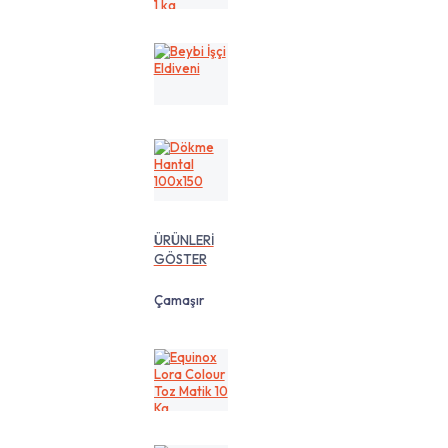
cm
1
kg
Beybi
İşçi
Eldiveni
Dökme
Hantal
100x150
ÜRÜNLERİ
GÖSTER
Çamaşır
Equinox
Lora
Colour
Toz
Matik
10