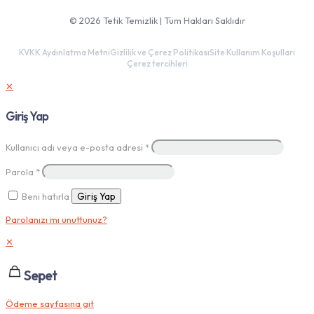
Google Haritalar'da aç
© 2026 Tetik Temizlik | Tüm Hakları Saklıdır
KVKK Aydınlatma Metni
Gizlilik ve Çerez Politikası
Site Kullanım Koşulları
Çerez tercihleri
✕
Giriş Yap
Kullanıcı adı veya e-posta adresi
*
Parola
*
Beni hatırla
Giriş Yap
Parolanızı mı unuttunuz?
✕
Sepet
Ödeme sayfasına git