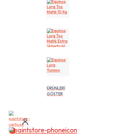
Kg
Equinox
Lora
Toz
Matik
10
Kg
Equinox
Lora
Toz
Matik
Extra
(Ağartıcılı)
10
Equinox
Lt
Lora
Yummy
ÜRÜNLERİ
GÖSTER