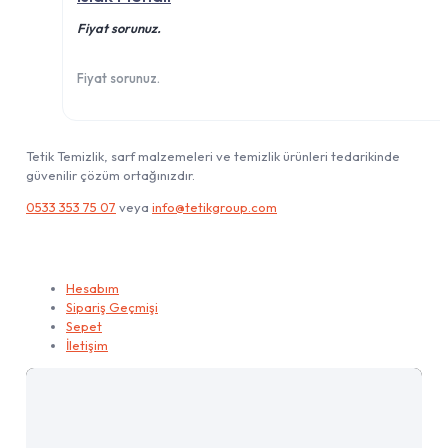
Fiyat sorunuz.
Fiyat sorunuz.
Tetik Temizlik, sarf malzemeleri ve temizlik ürünleri tedarikinde
güvenilir çözüm ortağınızdır.
0533 353 75 07
veya
info@tetikgroup.com
Hesabım
Hesabım
Sipariş Geçmişi
Sepet
İletişim