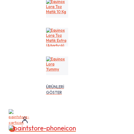
Kg
Equinox
Lora
Toz
Matik
10
Kg
Equinox
Lora
Toz
Matik
Extra
(Ağartıcılı)
10
Equinox
Lt
Lora
Yummy
ÜRÜNLERİ
GÖSTER