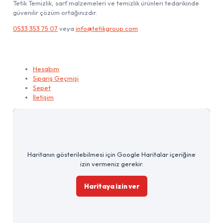
Tetik Temizlik, sarf malzemeleri ve temizlik ürünleri tedarikinde
güvenilir çözüm ortağınızdır.
0533 353 75 07
veya
info@tetikgroup.com
Hesabım
Hesabım
Sipariş Geçmişi
Sepet
İletişim
Haritanın gösterilebilmesi için Google Haritalar içeriğine
izin vermeniz gerekir.
Haritaya izin ver