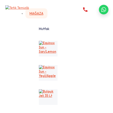
MAĞAZA
Mutfak
Equinox
Sun
-
Sarı/Lemon
Equinox
Sun
-
Yeşil/Apple
Bulaşık
Jeli
35
Lt