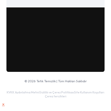
Google Haritalar'da aç
© 2026 Tetik Temizlik | Tüm Hakları Saklıdır
KVKK Aydınlatma Metni
Gizlilik ve Çerez Politikası
Site Kullanım Koşulları
Çerez tercihleri
✕