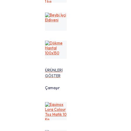
cm
1
kg
Beybi
İşçi
Eldiveni
Dökme
Hantal
100x150
ÜRÜNLERİ
GÖSTER
Çamaşır
Equinox
Lora
Colour
Toz
Matik
10