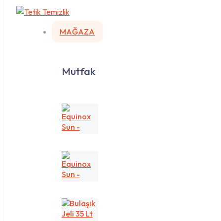
MAĞAZA
Mutfak
Equinox
Sun
-
Sarı/Lemon
Equinox
Sun
-
Yeşil/Apple
Bulaşık
Jeli