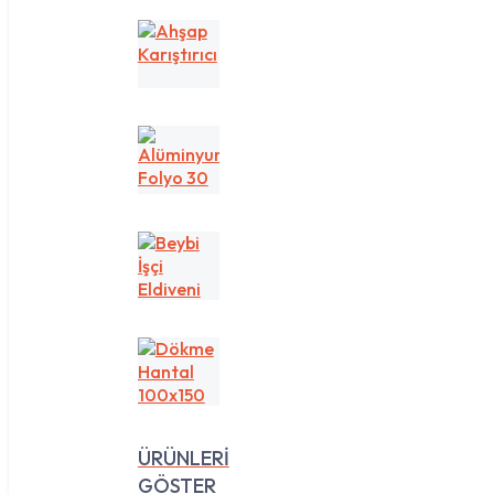
Ahşap
Karıştırıcı
Alüminyum
Folyo
30
cm
1
Beybi
kg
İşçi
Eldiveni
Dökme
Hantal
100x150
ÜRÜNLERİ
GÖSTER