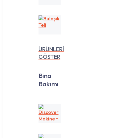
35
Lt
Bulaşık
Teli
ÜRÜNLERİ
GÖSTER
Bina
Bakımı
Discover
Makine
+
Yedek
Koku