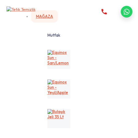
MAĞAZA
Mutfak
Equinox
Sun
-
Sarı/Lemon
Equinox
Sun
-
Yeşil/Apple
Bulaşık
Jeli
35
Lt