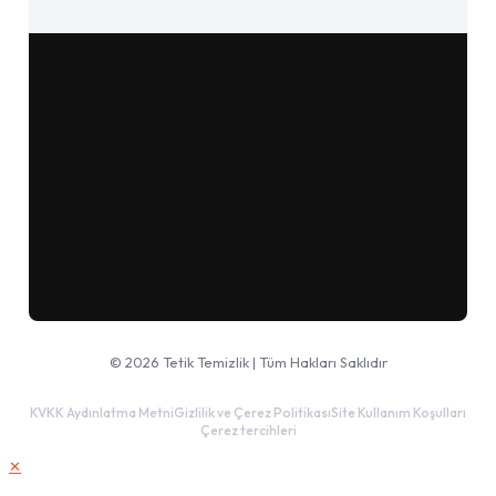
Google Haritalar'da aç
© 2026 Tetik Temizlik | Tüm Hakları Saklıdır
KVKK Aydınlatma Metni
Gizlilik ve Çerez Politikası
Site Kullanım Koşulları
Çerez tercihleri
✕