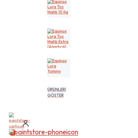
Kg
Equinox
Lora
Toz
Matik
10
Kg
Equinox
Lora
Toz
Matik
Extra
(Ağartıcılı)
10
Equinox
Lt
Lora
Yummy
ÜRÜNLERİ
GÖSTER