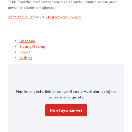
Tetik Temizlik, sarf malzemeleri ve temizlik ürünleri tedarikinde
güvenilir çözüm ortağınızdır.
0533 353 75 07
veya
info@tetikgroup.com
Hesabım
Hesabım
Sipariş Geçmişi
Sepet
İletişim
Haritanın gösterilebilmesi için Google Haritalar içeriğine
izin vermeniz gerekir.
Haritaya izin ver