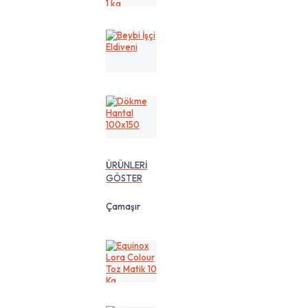
cm
1
kg
Beybi
İşçi
Eldiveni
Dökme
Hantal
100x150
ÜRÜNLERİ
GÖSTER
Çamaşır
Equinox
Lora
Colour
Toz
Matik
10