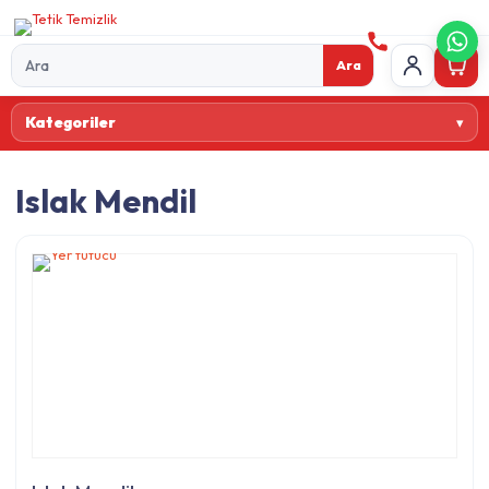
Ara
Ürün
Kategoriler
ara
Islak Mendil