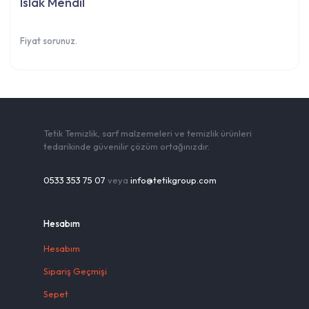
Islak Mendil
Fiyat sorunuz.
Tetik Temizlik, sarf malzemeleri ve temizlik ürünleri
tedarikinde güvenilir çözüm ortağınızdır.
0533 353 75 07
veya
info@tetikgroup.com
Hesabım
Hesabım
Sipariş Geçmişi
Sepet