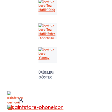
Kg
Equinox
Lora
Toz
Matik
10
Kg
Equinox
Lora
Toz
Matik
Extra
(Ağartıcılı)
10
Equinox
Lt
Lora
Yummy
ÜRÜNLERİ
GÖSTER