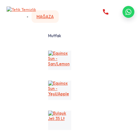
MAĞAZA
Mutfak
Equinox
Sun
-
Sarı/Lemon
Equinox
Sun
-
Yeşil/Apple
Bulaşık
Jeli
35
Lt