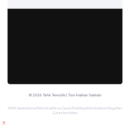
Google Haritalar'da aç
© 2026 Tetik Temizlik | Tüm Hakları Saklıdır
KVKK Aydınlatma Metni
Gizlilik ve Çerez Politikası
Site Kullanım Koşulları
Çerez tercihleri
✕