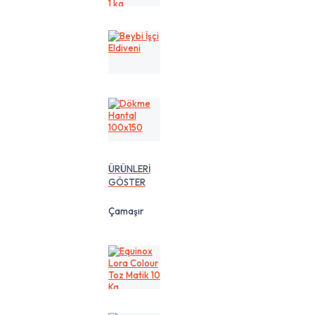
cm
1
kg
Beybi
İşçi
Eldiveni
Dökme
Hantal
100x150
ÜRÜNLERİ
GÖSTER
Çamaşır
Equinox
Lora
Colour
Toz
Matik
10