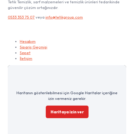
Tetik Temizlik, sarf malzemeleri ve temizlik ürünleri tedarikinde
güvenilir çözüm ortağınızdır.
0533 353 75 07
veya
info@tetikgroup.com
Hesabım
Hesabım
Sipariş Geçmişi
Sepet
İletişim
Haritanın gösterilebilmesi için Google Haritalar içeriğine
izin vermeniz gerekir.
Haritaya izin ver