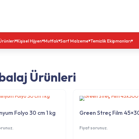
Ürünleri
Kişisel Hijyen
Mutfak
Sarf Malzeme
Temizlik Ekipmanları
alaj Ürünleri
nyum Folyo 30 cm 1 kg
Green Streç Film 45×3
orunuz.
Fiyat sorunuz.