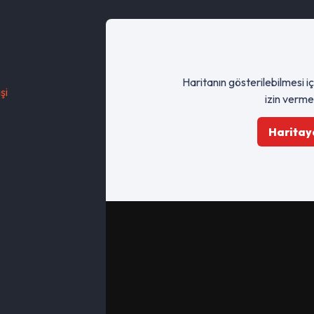
Haritanın gösterilebilmesi i
şi
izin verme
Haritaya