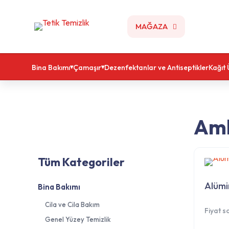
MAĞAZA
Bina Bakımı
Çamaşır
Dezenfektanlar ve Antiseptikler
Kağıt 
Amb
Tüm Kategoriler
Alümi
Bina Bakımı
Cila ve Cila Bakım
Fiyat s
Genel Yüzey Temizlik