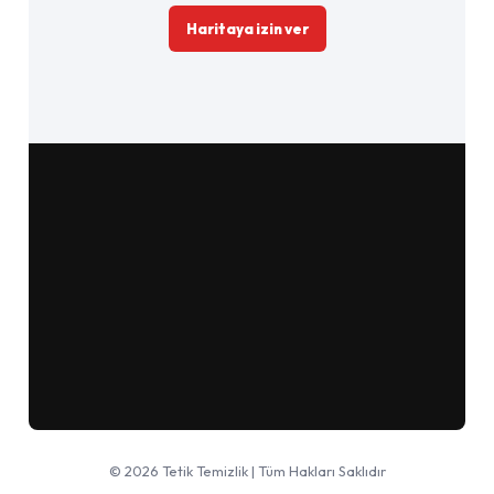
Haritaya izin ver
Google Haritalar'da aç
© 2026 Tetik Temizlik | Tüm Hakları Saklıdır