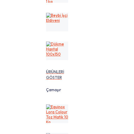
cm
1
kg
Beybi
İşçi
Eldiveni
Dökme
Hantal
100x150
ÜRÜNLERİ
GÖSTER
Çamaşır
Equinox
Lora
Colour
Toz
Matik
10