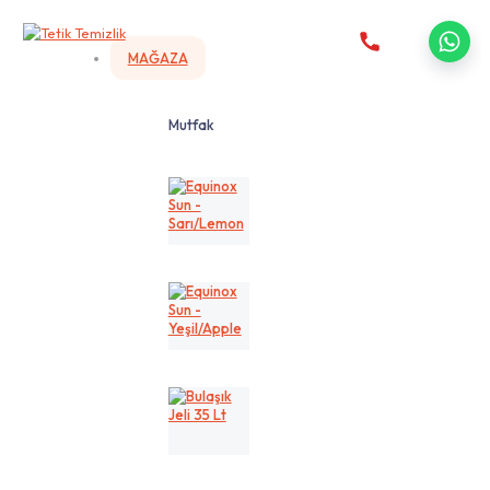
MAĞAZA
Mutfak
Equinox
Sun
-
Sarı/Lemon
Equinox
Sun
-
Yeşil/Apple
Bulaşık
Jeli
35
Lt