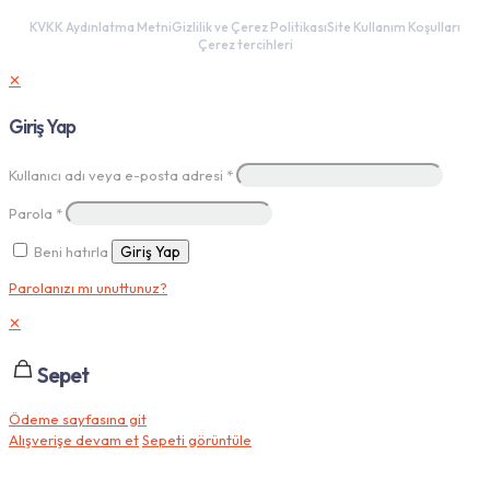
KVKK Aydınlatma Metni
Gizlilik ve Çerez Politikası
Site Kullanım Koşulları
Çerez tercihleri
✕
Giriş Yap
Kullanıcı adı veya e-posta adresi
*
Parola
*
Beni hatırla
Giriş Yap
Parolanızı mı unuttunuz?
✕
Sepet
Ödeme sayfasına git
Alışverişe devam et
Sepeti görüntüle