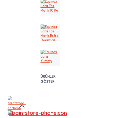
Kg
Equinox
Lora
Toz
Matik
10
Kg
Equinox
Lora
Toz
Matik
Extra
(Ağartıcılı)
10
Equinox
Lt
Lora
Yummy
ÜRÜNLERİ
GÖSTER