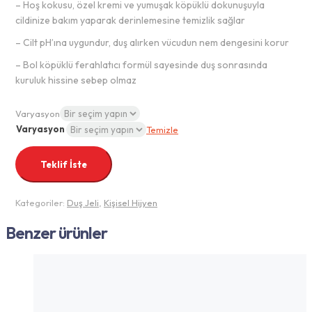
– Hoş kokusu, özel kremi ve yumuşak köpüklü dokunuşuyla
cildinize bakım yaparak derinlemesine temizlik sağlar
– Cilt pH’ına uygundur, duş alırken vücudun nem dengesini korur
– Bol köpüklü ferahlatıcı formül sayesinde duş sonrasında
kuruluk hissine sebep olmaz
Varyasyon
Varyasyon
Temizle
Teklif İste
Kategoriler:
Duş Jeli
,
Kişisel Hijyen
Benzer ürünler