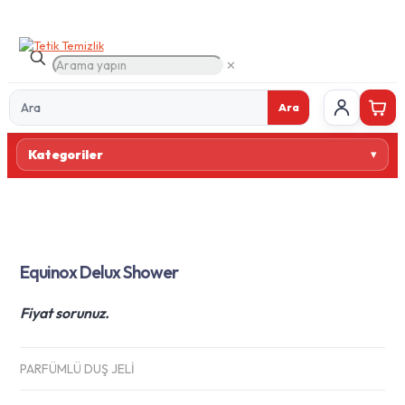
✕
Ara
Ürün
Kategoriler
ara
Equinox Delux Shower
Fiyat sorunuz.
PARFÜMLÜ DUŞ JELİ