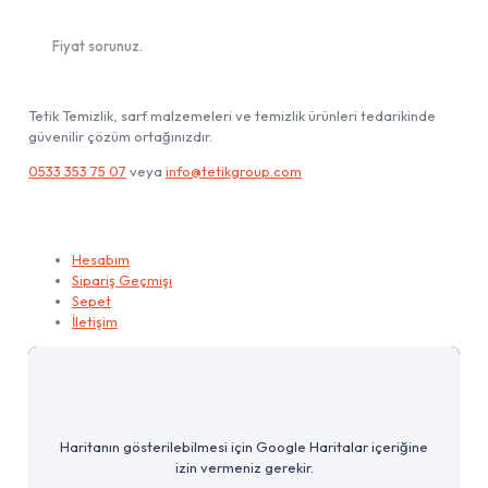
Fiyat sorunuz.
Tetik Temizlik, sarf malzemeleri ve temizlik ürünleri tedarikinde
güvenilir çözüm ortağınızdır.
0533 353 75 07
veya
info@tetikgroup.com
Hesabım
Hesabım
Sipariş Geçmişi
Sepet
İletişim
Haritanın gösterilebilmesi için Google Haritalar içeriğine
izin vermeniz gerekir.