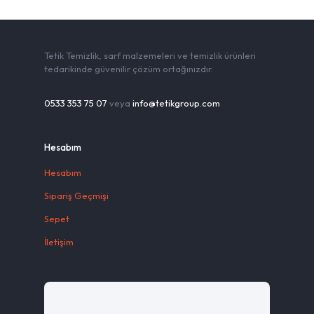
Tetik Temizlik, sarf malzemeleri ve temizlik ürünleri
tedarikinde güvenilir çözüm ortağınızdır.
0533 353 75 07
veya
info@tetikgroup.com
Hesabım
Hesabım
Sipariş Geçmişi
Sepet
İletişim