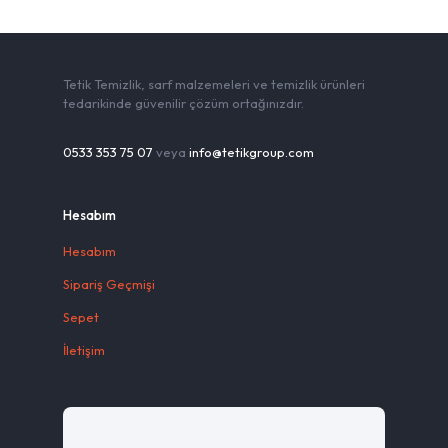
Tetik Temizlik, sarf malzemeleri ve temizlik ürünleri
tedarikinde güvenilir çözüm ortağınızdır.
0533 353 75 07
veya
info@tetikgroup.com
Hesabım
Hesabım
Sipariş Geçmişi
Sepet
İletişim