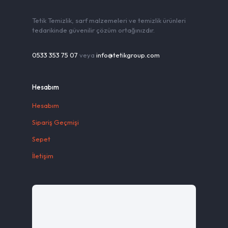
Tetik Temizlik, sarf malzemeleri ve temizlik ürünleri
tedarikinde güvenilir çözüm ortağınızdır.
0533 353 75 07
veya
info@tetikgroup.com
Hesabım
Hesabım
Sipariş Geçmişi
Sepet
İletişim