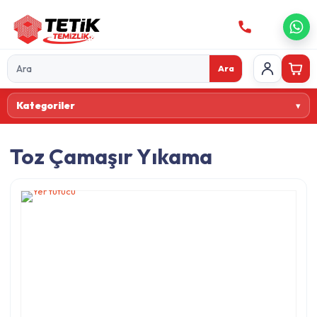
Ara
Ürün
Kategoriler
ara
Toz Çamaşır Yıkama