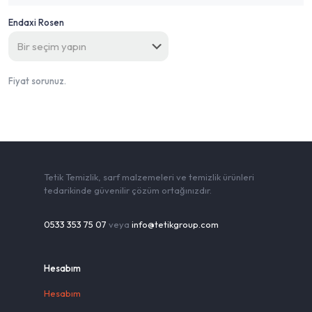
Endaxi Rosen
Fiyat sorunuz.
Tetik Temizlik, sarf malzemeleri ve temizlik ürünleri
tedarikinde güvenilir çözüm ortağınızdır.
0533 353 75 07
veya
info@tetikgroup.com
Hesabım
Hesabım