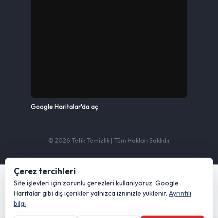
Google Haritalar'da aç
© 2026 Tetik Temizlik | Tüm Hakları Saklıdır
Çerez tercihleri
KVKK Aydınlatma Metni
Gizlilik ve Çerez Politikası
Site Kullanım Koşulları
Site işlevleri için zorunlu çerezleri kullanıyoruz. Google
Çerez tercihleri
Haritalar gibi dış içerikler yalnızca izninizle yüklenir.
Ayrıntılı
bilgi