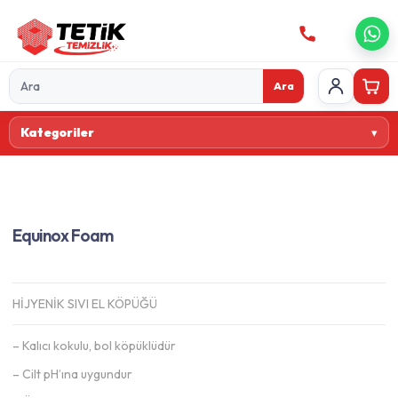
Ara
Ürün
Kategoriler
ara
Equinox Foam
HİJYENİK SIVI EL KÖPÜĞÜ
– Kalıcı kokulu, bol köpüklüdür
– Cilt pH’ına uygundur