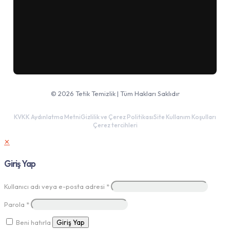
Google Haritalar'da aç
© 2026 Tetik Temizlik | Tüm Hakları Saklıdır
KVKK Aydınlatma Metni
Gizlilik ve Çerez Politikası
Site Kullanım Koşulları
Çerez tercihleri
✕
Giriş Yap
Kullanıcı adı veya e-posta adresi
*
Parola
*
Beni hatırla
Giriş Yap