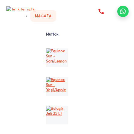
MAĞAZA
Mutfak
Equinox
Sun
-
Sarı/Lemon
Equinox
Sun
-
Yeşil/Apple
Bulaşık
Jeli
35
Lt