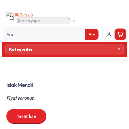
✕
Ara
Ürün
Kategoriler
ara
Islak Mendil
Fiyat sorunuz.
Teklif İste