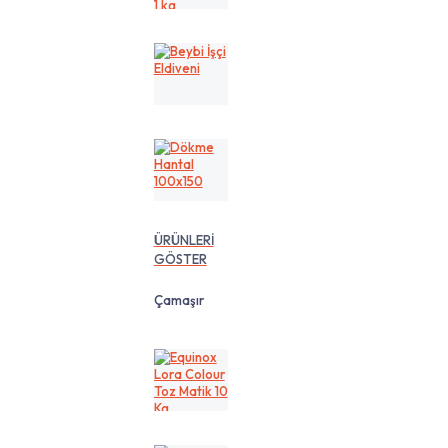
cm
1
kg
Beybi
İşçi
Eldiveni
Dökme
Hantal
100x150
ÜRÜNLERİ
GÖSTER
Çamaşır
Equinox
Lora
Colour
Toz
Matik
10