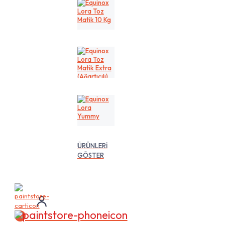
Kg
Equinox
Lora
Toz
Matik
10
Kg
Equinox
Lora
Toz
Matik
Extra
(Ağartıcılı)
10
Equinox
Lt
Lora
Yummy
ÜRÜNLERİ
GÖSTER