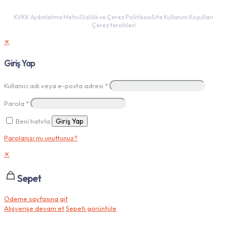
KVKK Aydınlatma Metni
Gizlilik ve Çerez Politikası
Site Kullanım Koşulları
Çerez tercihleri
✕
Giriş Yap
Kullanıcı adı veya e-posta adresi
*
Parola
*
Beni hatırla
Giriş Yap
Parolanızı mı unuttunuz?
✕
Sepet
Ödeme sayfasına git
Alışverişe devam et
Sepeti görüntüle