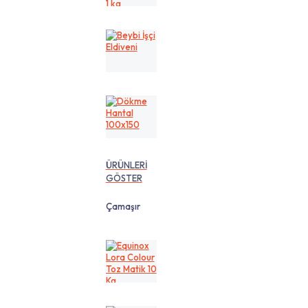
cm
1
kg
Beybi
İşçi
Eldiveni
Dökme
Hantal
100x150
ÜRÜNLERİ
GÖSTER
Çamaşır
Equinox
Lora
Colour
Toz
Matik
10