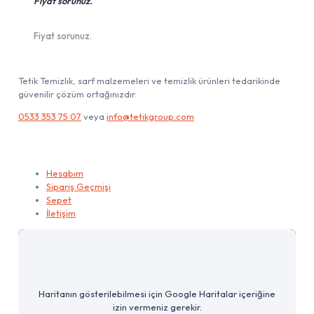
Fiyat sorunuz.
Fiyat sorunuz.
Tetik Temizlik, sarf malzemeleri ve temizlik ürünleri tedarikinde
güvenilir çözüm ortağınızdır.
0533 353 75 07
veya
info@tetikgroup.com
Hesabım
Hesabım
Sipariş Geçmişi
Sepet
İletişim
Haritanın gösterilebilmesi için Google Haritalar içeriğine
izin vermeniz gerekir.