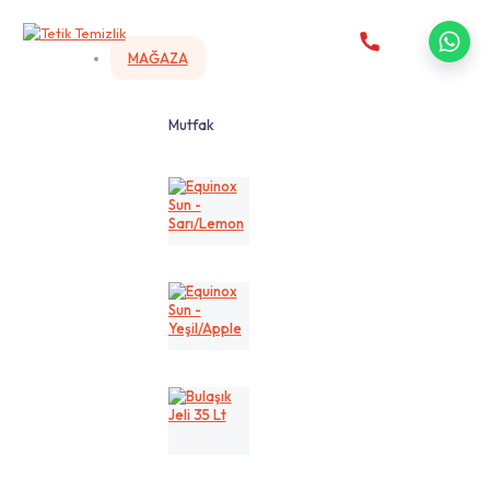
MAĞAZA
Mutfak
Equinox
Sun
-
Sarı/Lemon
Equinox
Sun
-
Yeşil/Apple
Bulaşık
Jeli
35
Lt