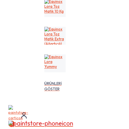
Kg
Equinox
Lora
Toz
Matik
10
Kg
Equinox
Lora
Toz
Matik
Extra
(Ağartıcılı)
10
Equinox
Lt
Lora
Yummy
ÜRÜNLERİ
GÖSTER