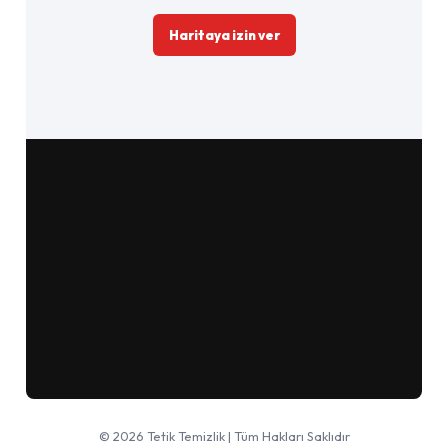
Haritaya izin ver
Google Haritalar'da aç
© 2026 Tetik Temizlik | Tüm Hakları Saklıdır