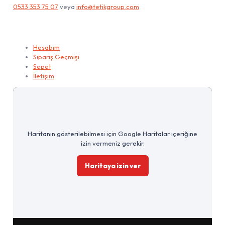
0533 353 75 07
veya
info@tetikgroup.com
Hesabım
Hesabım
Sipariş Geçmişi
Sepet
İletişim
Haritanın gösterilebilmesi için Google Haritalar içeriğine
izin vermeniz gerekir.
Haritaya izin ver