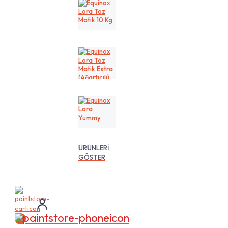
Kg
Equinox
Lora
Toz
Matik
10
Kg
Equinox
Lora
Toz
Matik
Extra
(Ağartıcılı)
10
Equinox
Lt
Lora
Yummy
ÜRÜNLERİ
GÖSTER