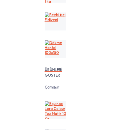
cm
1
kg
Beybi
İşçi
Eldiveni
Dökme
Hantal
100x150
ÜRÜNLERİ
GÖSTER
Çamaşır
Equinox
Lora
Colour
Toz
Matik
10