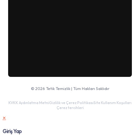
Google Haritalar'da aç
© 2026 Tetik Temizlik | Tüm Hakları Saklıdır
KVKK Aydınlatma Metni
Gizlilik ve Çerez Politikası
Site Kullanım Koşulları
Çerez tercihleri
✕
Giriş Yap