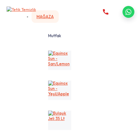
MAĞAZA
Mutfak
Equinox
Sun
-
Sarı/Lemon
Equinox
Sun
-
Yeşil/Apple
Bulaşık
Jeli
35
Lt