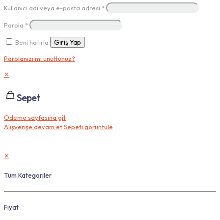
Kullanıcı adı veya e-posta adresi
*
Parola
*
Beni hatırla
Giriş Yap
Parolanızı mı unuttunuz?
✕
Sepet
Ödeme sayfasına git
Alışverişe devam et
Sepeti görüntüle
✕
Tüm Kategoriler
Fiyat