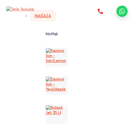
MAĞAZA
Mutfak
Equinox
Sun
-
Sarı/Lemon
Equinox
Sun
-
Yeşil/Apple
Bulaşık
Jeli
35
Lt