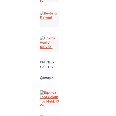
cm
1
kg
Beybi
İşçi
Eldiveni
Dökme
Hantal
100x150
ÜRÜNLERİ
GÖSTER
Çamaşır
Equinox
Lora
Colour
Toz
Matik
10