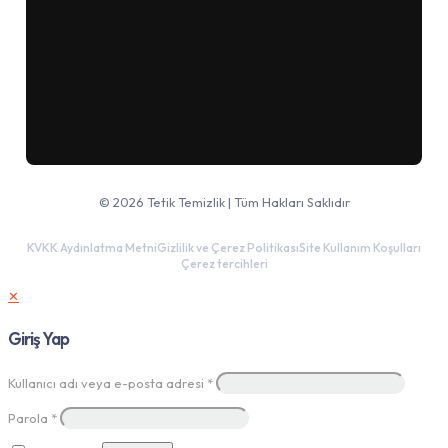
Google Haritalar'da aç
© 2026 Tetik Temizlik | Tüm Hakları Saklıdır
KVKK Aydınlatma Metni
Gizlilik ve Çerez Politikası
Site Kullanım Koşulları
Çerez tercihleri
✕
Giriş Yap
Kullanıcı adı veya e-posta adresi
*
Parola
*