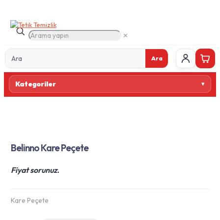
✕
Ara
Ürün
Kategoriler
ara
Belinno Kare Peçete
Fiyat sorunuz.
Kare Peçete