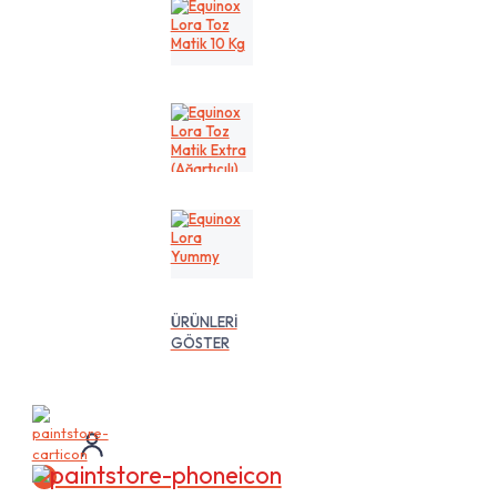
Kg
Equinox
Lora
Toz
Matik
10
Kg
Equinox
Lora
Toz
Matik
Extra
(Ağartıcılı)
10
Equinox
Lt
Lora
Yummy
ÜRÜNLERİ
GÖSTER