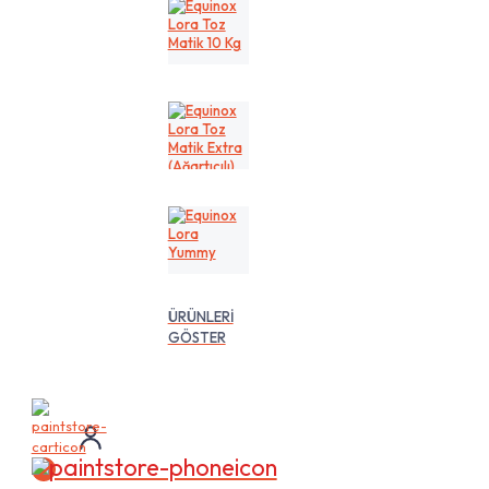
Kg
Equinox
Lora
Toz
Matik
10
Kg
Equinox
Lora
Toz
Matik
Extra
(Ağartıcılı)
10
Equinox
Lt
Lora
Yummy
ÜRÜNLERİ
GÖSTER