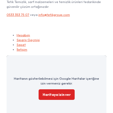
Tetik Temizlik, sarf malzemeleri ve temizlik ürünleri tedarikinde
güvenilir çözüm ortağınızdır.
0533 353 75 07
veya
info@tetikgroup.com
Hesabım
Hesabım
Sipariş Geçmişi
Sepet
İletişim
Haritanın gösterilebilmesi için Google Haritalar içeriğine
izin vermeniz gerekir.
Haritaya izin ver