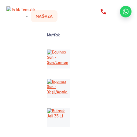
MAĞAZA
Mutfak
Equinox
Sun
-
Sarı/Lemon
Equinox
Sun
-
Yeşil/Apple
Bulaşık
Jeli
35
Lt