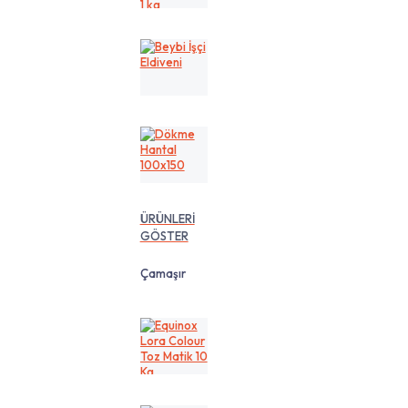
cm
1
kg
Beybi
İşçi
Eldiveni
Dökme
Hantal
100x150
ÜRÜNLERİ
GÖSTER
Çamaşır
Equinox
Lora
Colour
Toz
Matik
10