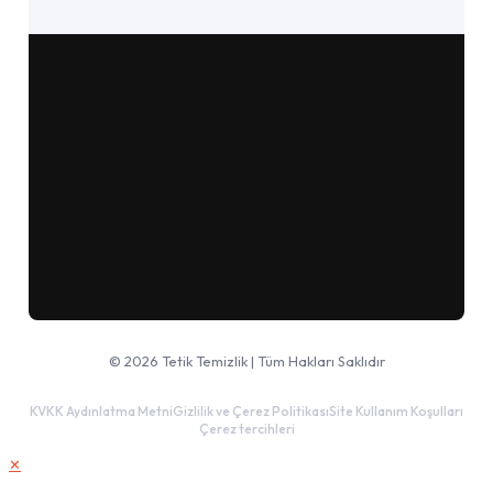
Google Haritalar'da aç
© 2026 Tetik Temizlik | Tüm Hakları Saklıdır
KVKK Aydınlatma Metni
Gizlilik ve Çerez Politikası
Site Kullanım Koşulları
Çerez tercihleri
✕