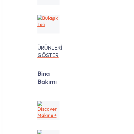
35
Lt
Bulaşık
Teli
ÜRÜNLERİ
GÖSTER
Bina
Bakımı
Discover
Makine
+
Yedek
Koku