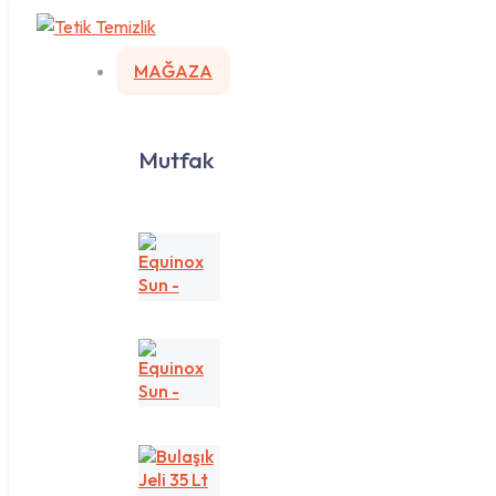
MAĞAZA
Mutfak
Equinox
Sun
-
Sarı/Lemon
Equinox
Sun
-
Yeşil/Apple
Bulaşık
Jeli