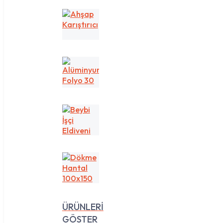
Ahşap
Karıştırıcı
Alüminyum
Folyo
30
cm
1
Beybi
kg
İşçi
Eldiveni
Dökme
Hantal
100x150
ÜRÜNLERİ
GÖSTER