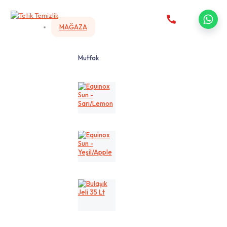
MAĞAZA
Mutfak
Equinox
Sun
-
Sarı/Lemon
Equinox
Sun
-
Yeşil/Apple
Bulaşık
Jeli
35
Lt