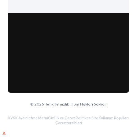
Google Haritalar'da aç
© 2026 Tetik Temizlik | Tüm Hakları Saklıdır
KVKK Aydınlatma Metni
Gizlilik ve Çerez Politikası
Site Kullanım Koşulları
Çerez tercihleri
✕