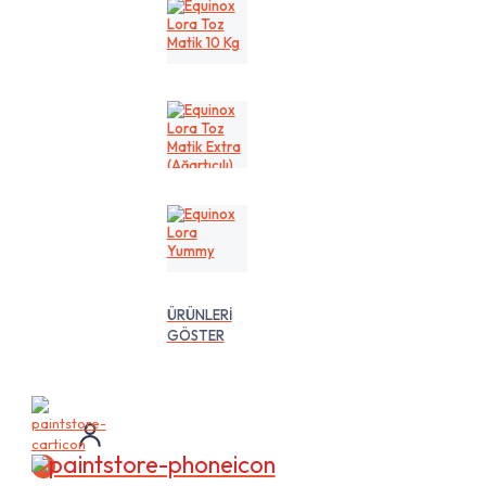
Kg
Equinox
Lora
Toz
Matik
10
Kg
Equinox
Lora
Toz
Matik
Extra
(Ağartıcılı)
10
Equinox
Lt
Lora
Yummy
ÜRÜNLERİ
GÖSTER