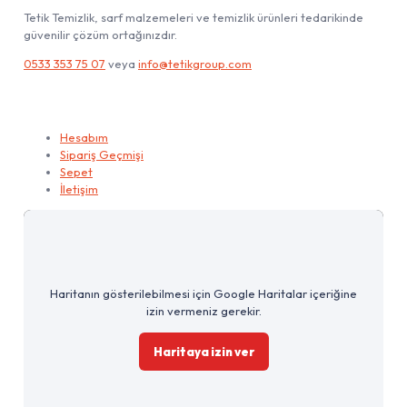
Tetik Temizlik, sarf malzemeleri ve temizlik ürünleri tedarikinde
güvenilir çözüm ortağınızdır.
0533 353 75 07
veya
info@tetikgroup.com
Hesabım
Hesabım
Sipariş Geçmişi
Sepet
İletişim
Haritanın gösterilebilmesi için Google Haritalar içeriğine
izin vermeniz gerekir.
Haritaya izin ver