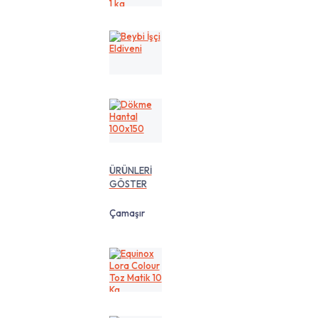
cm
1
kg
Beybi
İşçi
Eldiveni
Dökme
Hantal
100x150
ÜRÜNLERİ
GÖSTER
Çamaşır
Equinox
Lora
Colour
Toz
Matik
10