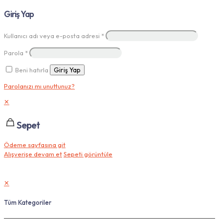
Giriş Yap
Kullanıcı adı veya e-posta adresi
*
Parola
*
Beni hatırla
Giriş Yap
Parolanızı mı unuttunuz?
✕
Sepet
Ödeme sayfasına git
Alışverişe devam et
Sepeti görüntüle
✕
Tüm Kategoriler