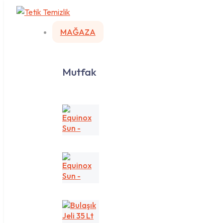
MAĞAZA
Mutfak
Equinox
Sun
-
Sarı/Lemon
Equinox
Sun
-
Yeşil/Apple
Bulaşık
Jeli