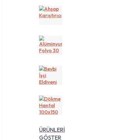
Ahşap
Karıştırıcı
Alüminyum
Folyo
30
cm
1
Beybi
kg
İşçi
Eldiveni
Dökme
Hantal
100x150
ÜRÜNLERİ
GÖSTER