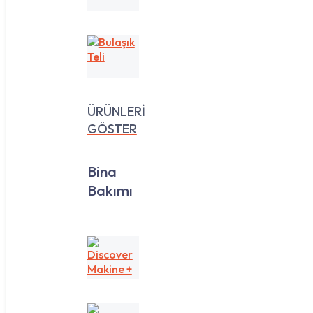
35
Lt
Bulaşık
Teli
ÜRÜNLERİ
GÖSTER
Bina
Bakımı
Discover
Makine
+
Yedek
Koku