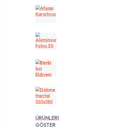
Ahşap
Karıştırıcı
Alüminyum
Folyo
30
cm
1
Beybi
kg
İşçi
Eldiveni
Dökme
Hantal
100x150
ÜRÜNLERİ
GÖSTER