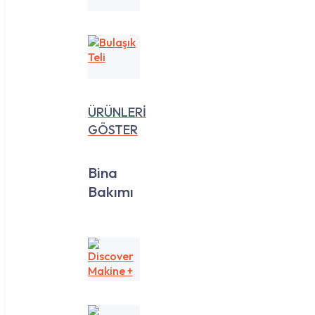
35
Lt
Bulaşık
Teli
ÜRÜNLERİ
GÖSTER
Bina
Bakımı
Discover
Makine
+
Yedek
Koku