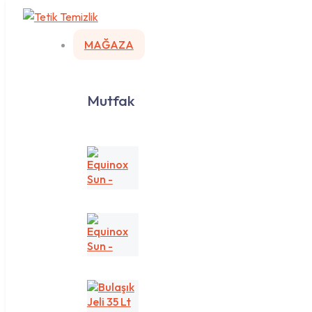
MAĞAZA
Mutfak
Equinox
Sun
-
Sarı/Lemon
Equinox
Sun
-
Yeşil/Apple
Bulaşık
Jeli