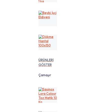
cm
1
kg
Beybi
İşçi
Eldiveni
Dökme
Hantal
100x150
ÜRÜNLERİ
GÖSTER
Çamaşır
Equinox
Lora
Colour
Toz
Matik
10