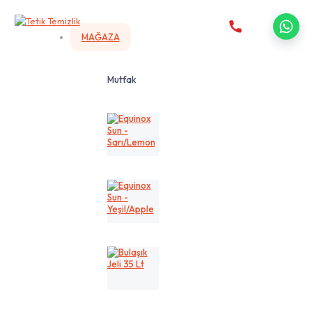
MAĞAZA
Mutfak
Equinox
Sun
-
Sarı/Lemon
Equinox
Sun
-
Yeşil/Apple
Bulaşık
Jeli
35
Lt