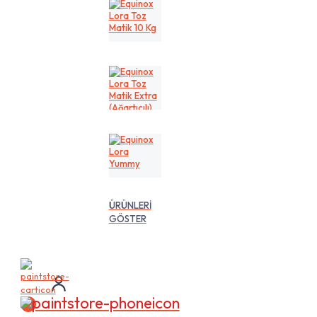
Kg
Equinox
Lora
Toz
Matik
10
Kg
Equinox
Lora
Toz
Matik
Extra
(Ağartıcılı)
10
Equinox
Lt
Lora
Yummy
ÜRÜNLERİ
GÖSTER