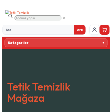
✕
Ara
Ürün
Kategoriler
ara
Tetik Temizlik
Mağaza