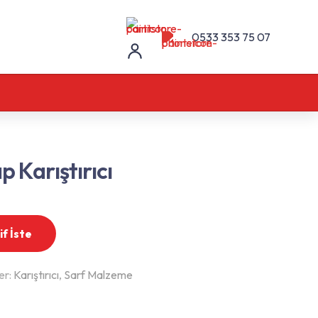
0533 353 75 07
p Karıştırıcı
if İste
er:
Karıştırıcı
,
Sarf Malzeme