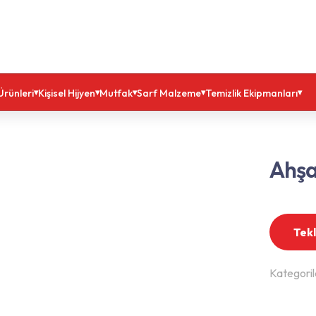
Ürünleri
Kişisel Hijyen
Mutfak
Sarf Malzeme
Temizlik Ekipmanları
Ahşa
Tekl
Kategoril