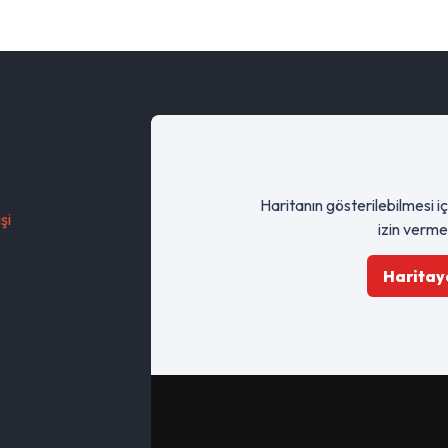
Haritanın gösterilebilmesi i
şi
izin verme
Haritaya