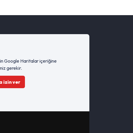
çin Google Haritalar içeriğine
niz gerekir.
 izin ver