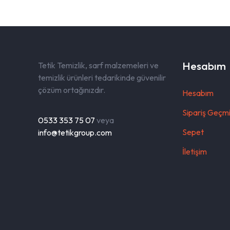
Hesabım
Tetik Temizlik, sarf malzemeleri ve
temizlik ürünleri tedarikinde güvenilir
çözüm ortağınızdır.
Hesabım
Sipariş Geçmi
0533 353 75 07
veya
Sepet
info@tetikgroup.com
İletişim