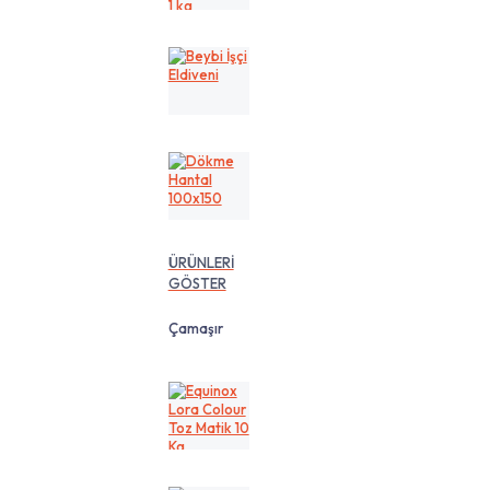
cm
1
kg
Beybi
İşçi
Eldiveni
Dökme
Hantal
100x150
ÜRÜNLERİ
GÖSTER
Çamaşır
Equinox
Lora
Colour
Toz
Matik
10