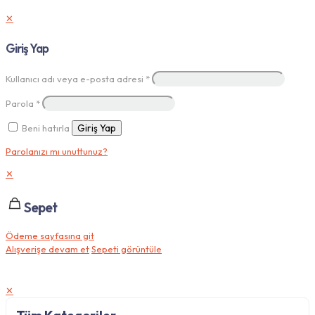
✕
Giriş Yap
Kullanıcı adı veya e-posta adresi
*
Parola
*
Beni hatırla
Giriş Yap
Parolanızı mı unuttunuz?
✕
Sepet
Ödeme sayfasına git
Alışverişe devam et
Sepeti görüntüle
✕