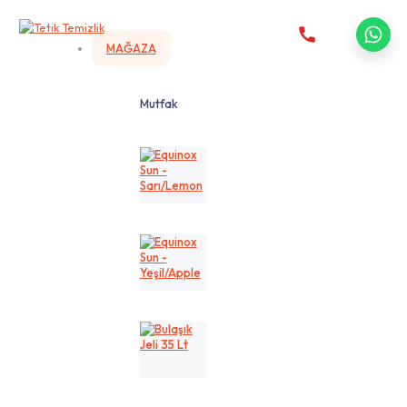
MAĞAZA
Mutfak
Equinox
Sun
-
Sarı/Lemon
Equinox
Sun
-
Yeşil/Apple
Bulaşık
Jeli
35
Lt