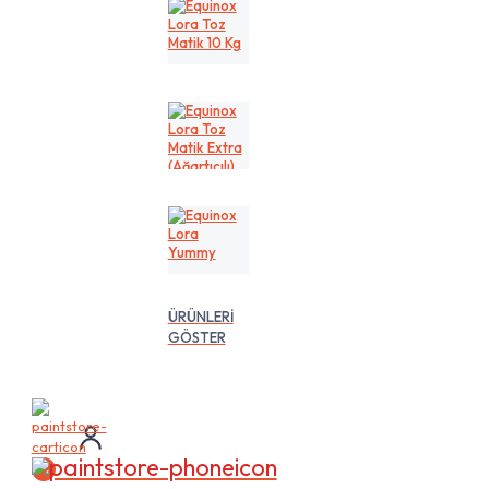
Kg
Equinox
Lora
Toz
Matik
10
Kg
Equinox
Lora
Toz
Matik
Extra
(Ağartıcılı)
10
Equinox
Lt
Lora
Yummy
ÜRÜNLERİ
GÖSTER