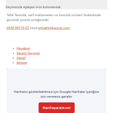
Seçiminizle eşleşen ürün bulunamadı.
Tetik Temizlik, sarf malzemeleri ve temizlik ürünleri tedarikinde
güvenilir çözüm ortağınızdır.
0533 353 75 07
veya
info@tetikgroup.com
Hesabım
Hesabım
Sipariş Geçmişi
Sepet
İletişim
Haritanın gösterilebilmesi için Google Haritalar içeriğine
izin vermeniz gerekir.
Haritaya izin ver