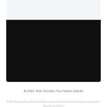
Google Haritalar'da aç
© 2026 Tetik Temizlik | Tüm Hakları Saklıdır
KVKK Aydınlatma Metni
Gizlilik ve Çerez Politikası
Site Kullanım Koşulları
Çerez tercihleri