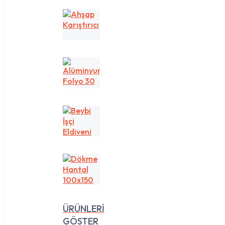
Ahşap
Karıştırıcı
Alüminyum
Folyo
30
cm
1
Beybi
kg
İşçi
Eldiveni
Dökme
Hantal
100x150
ÜRÜNLERİ
GÖSTER