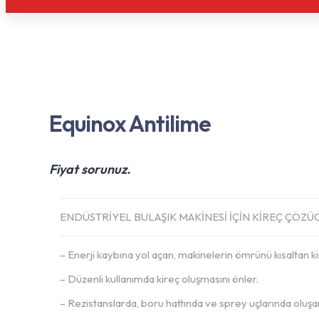
Equinox Antilime
Fiyat sorunuz.
ENDÜSTRİYEL BULAŞIK MAKİNESİ İÇİN KİREÇ ÇÖZÜ
– Enerji kaybına yol açan, makinelerin ömrünü kısaltan ki
– Düzenli kullanımda kireç oluşmasını önler.
– Rezistanslarda, boru hattında ve sprey uçlarında oluşan t