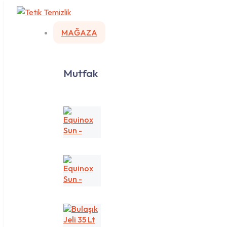
MAĞAZA
Mutfak
Equinox
Sun
-
Sarı/Lemon
Equinox
Sun
-
Yeşil/Apple
Bulaşık
Jeli