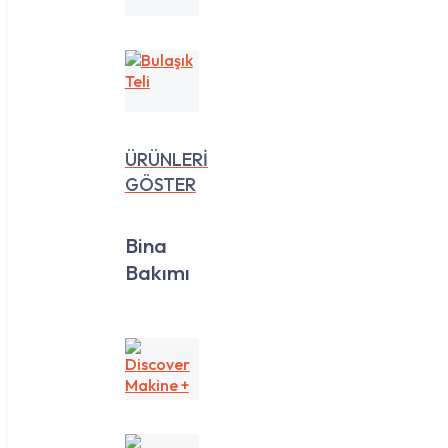
35
Lt
Bulaşık
Teli
ÜRÜNLERİ
GÖSTER
Bina
Bakımı
Discover
Makine
+
Yedek
Koku