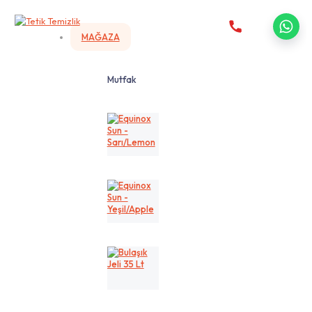
MAĞAZA
Mutfak
Equinox
Sun
-
Sarı/Lemon
Equinox
Sun
-
Yeşil/Apple
Bulaşık
Jeli
35
Lt