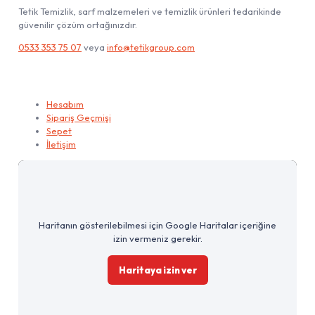
Tetik Temizlik, sarf malzemeleri ve temizlik ürünleri tedarikinde
güvenilir çözüm ortağınızdır.
0533 353 75 07
veya
info@tetikgroup.com
Hesabım
Hesabım
Sipariş Geçmişi
Sepet
İletişim
Haritanın gösterilebilmesi için Google Haritalar içeriğine
izin vermeniz gerekir.
Haritaya izin ver