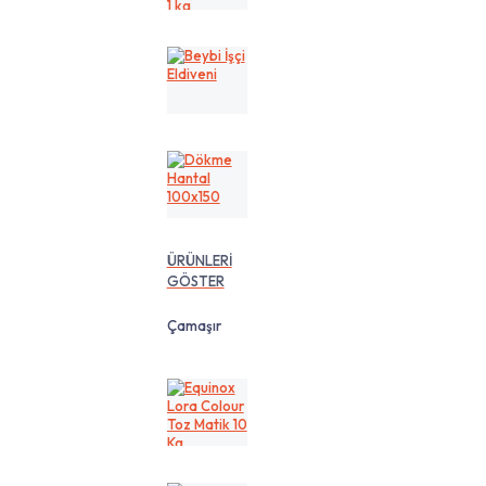
cm
1
kg
Beybi
İşçi
Eldiveni
Dökme
Hantal
100x150
ÜRÜNLERİ
GÖSTER
Çamaşır
Equinox
Lora
Colour
Toz
Matik
10