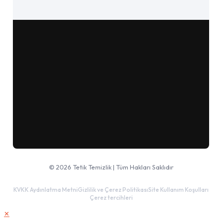
Google Haritalar'da aç
© 2026 Tetik Temizlik | Tüm Hakları Saklıdır
KVKK Aydınlatma Metni
Gizlilik ve Çerez Politikası
Site Kullanım Koşulları
Çerez tercihleri
✕