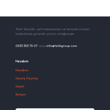
Tetik Temizlik, sarf malzemeleri ve temizlik ürünleri
tedarikinde güvenilir çözüm ortağınızdır.
0533 353 75 07
veya
info@tetikgroup.com
Hesabım
Hesabım
Sipariş Geçmişi
Sepet
İletişim