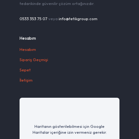
tedarikinde güvenilir çözüm ortağınızdır.
0533 353 75 07
veya
info@tetikgroup.com
Hesabım
Hesabım
Sipariş Geçmişi
Sepet
İletişim
Haritanın gösterilebilmesi için Google
Haritalar içeriğine izin vermeniz gerekir.