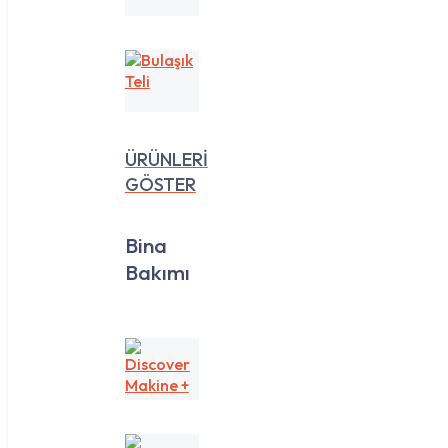
35
Lt
Bulaşık
Teli
ÜRÜNLERİ
GÖSTER
Bina
Bakımı
Discover
Makine
+
Yedek
Koku