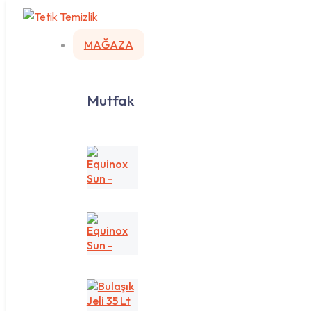
MAĞAZA
Mutfak
Equinox
Sun
-
Sarı/Lemon
Equinox
Sun
-
Yeşil/Apple
Bulaşık
Jeli