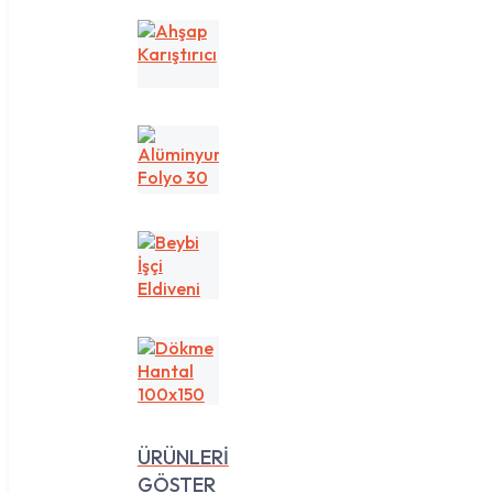
Ahşap
Karıştırıcı
Alüminyum
Folyo
30
cm
1
Beybi
kg
İşçi
Eldiveni
Dökme
Hantal
100x150
ÜRÜNLERİ
GÖSTER