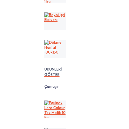
cm
1
kg
Beybi
İşçi
Eldiveni
Dökme
Hantal
100x150
ÜRÜNLERİ
GÖSTER
Çamaşır
Equinox
Lora
Colour
Toz
Matik
10