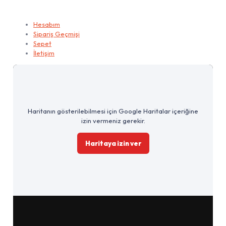
Hesabım
Hesabım
Sipariş Geçmişi
Sepet
İletişim
Haritanın gösterilebilmesi için Google Haritalar içeriğine
izin vermeniz gerekir.
Haritaya izin ver