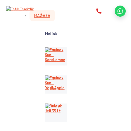
MAĞAZA
Mutfak
Equinox
Sun
-
Sarı/Lemon
Equinox
Sun
-
Yeşil/Apple
Bulaşık
Jeli
35
Lt