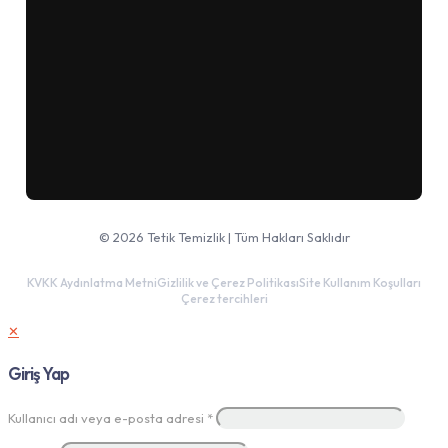
Google Haritalar'da aç
© 2026 Tetik Temizlik | Tüm Hakları Saklıdır
KVKK Aydınlatma Metni
Gizlilik ve Çerez Politikası
Site Kullanım Koşulları
Çerez tercihleri
✕
Giriş Yap
Kullanıcı adı veya e-posta adresi
*