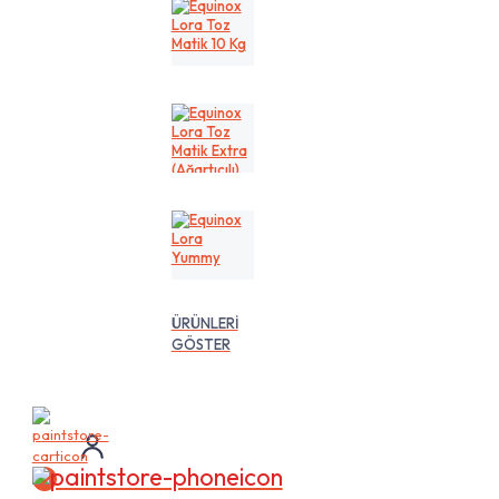
Kg
Equinox
Lora
Toz
Matik
10
Kg
Equinox
Lora
Toz
Matik
Extra
(Ağartıcılı)
10
Equinox
Lt
Lora
Yummy
ÜRÜNLERİ
GÖSTER