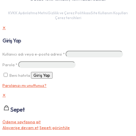
KVKK Aydınlatma Metni
Gizlilik ve Çerez Politikası
Site Kullanım Koşulları
Çerez tercihleri
✕
Giriş Yap
Kullanıcı adı veya e-posta adresi
*
Parola
*
Beni hatırla
Giriş Yap
Parolanızı mı unuttunuz?
✕
Sepet
Ödeme sayfasına git
Alışverişe devam et
Sepeti görüntüle