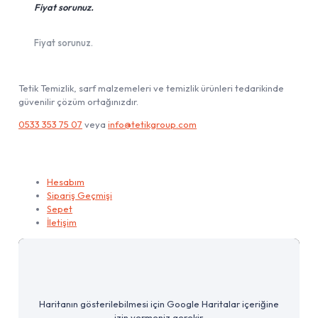
Fiyat sorunuz.
Fiyat sorunuz.
Tetik Temizlik, sarf malzemeleri ve temizlik ürünleri tedarikinde
güvenilir çözüm ortağınızdır.
0533 353 75 07
veya
info@tetikgroup.com
Hesabım
Hesabım
Sipariş Geçmişi
Sepet
İletişim
Haritanın gösterilebilmesi için Google Haritalar içeriğine
izin vermeniz gerekir.