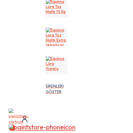
Kg
Equinox
Lora
Toz
Matik
10
Kg
Equinox
Lora
Toz
Matik
Extra
(Ağartıcılı)
10
Equinox
Lt
Lora
Yummy
ÜRÜNLERİ
GÖSTER