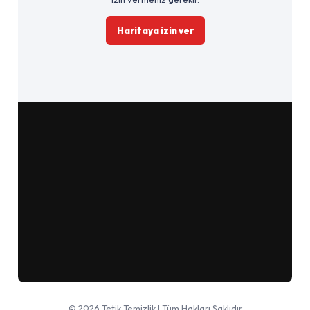
Haritaya izin ver
Google Haritalar'da aç
© 2026 Tetik Temizlik | Tüm Hakları Saklıdır