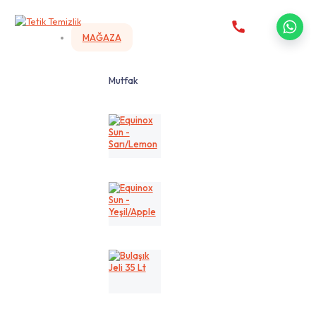
MAĞAZA
Mutfak
Equinox
Sun
-
Sarı/Lemon
Equinox
Sun
-
Yeşil/Apple
Bulaşık
Jeli
35
Lt