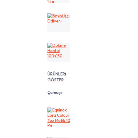
cm
1
kg
Beybi
İşçi
Eldiveni
Dökme
Hantal
100x150
ÜRÜNLERİ
GÖSTER
Çamaşır
Equinox
Lora
Colour
Toz
Matik
10