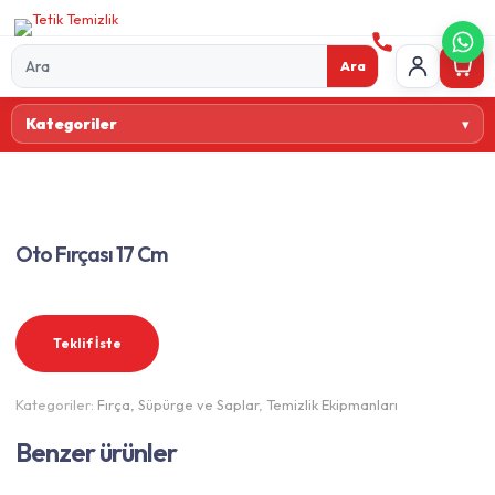
Ara
Ürün
Kategoriler
ara
Oto Fırçası 17 Cm
Teklif İste
Kategoriler:
Fırça, Süpürge ve Saplar
,
Temizlik Ekipmanları
Benzer ürünler