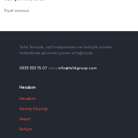
Fiyat sorunuz.
Tetik Temizlik, sarf malzemeleri ve temizlik ürünleri
tedarikinde güvenilir çözüm ortağınızdır.
0533 353 75 07
veya
info@tetikgroup.com
Hesabım
Hesabım
Sipariş Geçmişi
Sepet
İletişim