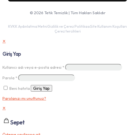
Google Haritalar'da aç
© 2026 Tetik Temizlik | Tüm Hakları Saklıdır
KVKK Aydınlatma Metni
Gizlilik ve Çerez Politikası
Site Kullanım Koşulları
Çerez tercihleri
✕
Giriş Yap
Kullanıcı adı veya e-posta adresi
*
Parola
*
Beni hatırla
Giriş Yap
Parolanızı mı unuttunuz?
✕
Sepet
Ödeme sayfasına git