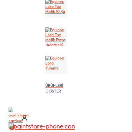
Kg
Equinox
Lora
Toz
Matik
10
Kg
Equinox
Lora
Toz
Matik
Extra
(Ağartıcılı)
10
Equinox
Lt
Lora
Yummy
ÜRÜNLERİ
GÖSTER