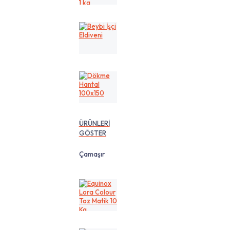
cm
1
kg
Beybi
İşçi
Eldiveni
Dökme
Hantal
100x150
ÜRÜNLERİ
GÖSTER
Çamaşır
Equinox
Lora
Colour
Toz
Matik
10