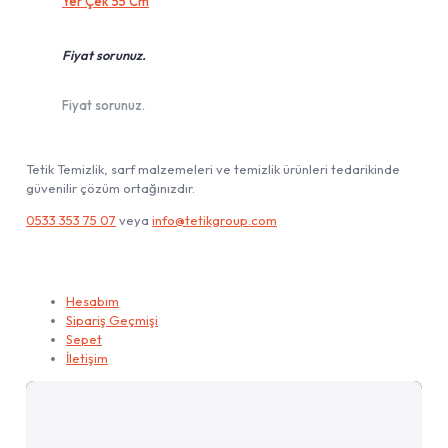
Yer Çek 55 Cm
Fiyat sorunuz.
Fiyat sorunuz.
Tetik Temizlik, sarf malzemeleri ve temizlik ürünleri tedarikinde
güvenilir çözüm ortağınızdır.
0533 353 75 07
veya
info@tetikgroup.com
Hesabım
Hesabım
Sipariş Geçmişi
Sepet
İletişim