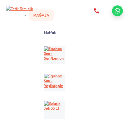
MAĞAZA
Mutfak
Equinox
Sun
-
Sarı/Lemon
Equinox
Sun
-
Yeşil/Apple
Bulaşık
Jeli
35
Lt