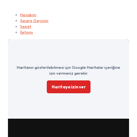
Hesabım
Hesabım
Sipariş Geçmişi
Sepet
İletişim
Haritanın gösterilebilmesi için Google Haritalar içeriğine
izin vermeniz gerekir.
Haritaya izin ver