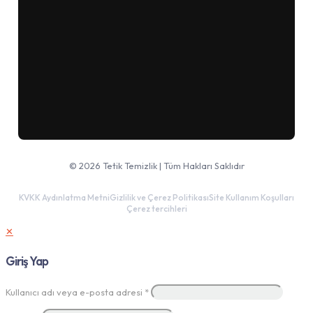
Google Haritalar'da aç
© 2026 Tetik Temizlik | Tüm Hakları Saklıdır
KVKK Aydınlatma Metni
Gizlilik ve Çerez Politikası
Site Kullanım Koşulları
Çerez tercihleri
✕
Giriş Yap
Kullanıcı adı veya e-posta adresi
*