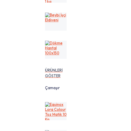
cm
1
kg
Beybi
İşçi
Eldiveni
Dökme
Hantal
100x150
ÜRÜNLERİ
GÖSTER
Çamaşır
Equinox
Lora
Colour
Toz
Matik
10