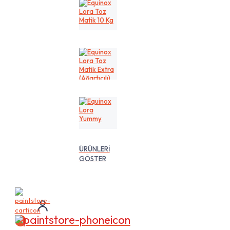
Kg
Equinox
Lora
Toz
Matik
10
Kg
Equinox
Lora
Toz
Matik
Extra
(Ağartıcılı)
10
Equinox
Lt
Lora
Yummy
ÜRÜNLERİ
GÖSTER