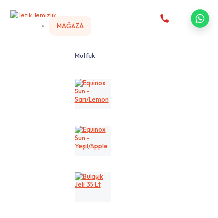
MAĞAZA
Mutfak
Equinox
Sun
-
Sarı/Lemon
Equinox
Sun
-
Yeşil/Apple
Bulaşık
Jeli
35
Lt