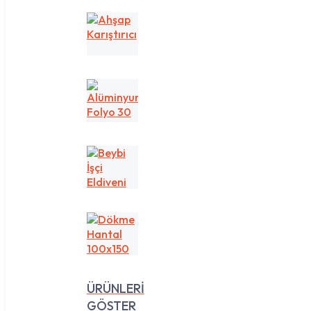
Ahşap
Karıştırıcı
Alüminyum
Folyo
30
cm
1
Beybi
kg
İşçi
Eldiveni
Dökme
Hantal
100x150
ÜRÜNLERİ
GÖSTER