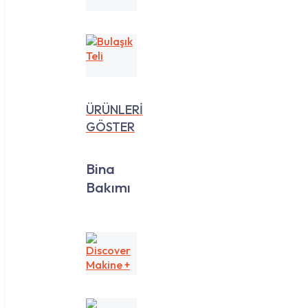
35
Lt
Bulaşık
Teli
ÜRÜNLERİ
GÖSTER
Bina
Bakımı
Discover
Makine
+
Yedek
Koku