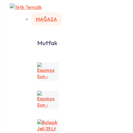
MAĞAZA
Mutfak
Equinox
Sun
-
Sarı/Lemon
Equinox
Sun
-
Yeşil/Apple
Bulaşık
Jeli