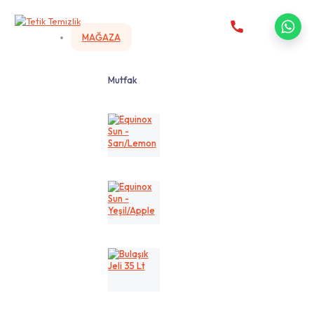
MAĞAZA
Mutfak
Equinox
Sun
-
Sarı/Lemon
Equinox
Sun
-
Yeşil/Apple
Bulaşık
Jeli
35
Lt