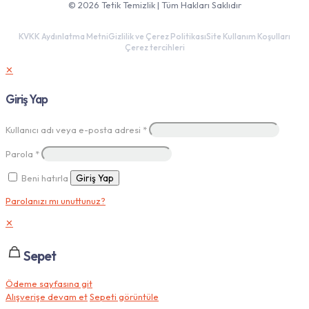
© 2026 Tetik Temizlik | Tüm Hakları Saklıdır
KVKK Aydınlatma Metni
Gizlilik ve Çerez Politikası
Site Kullanım Koşulları
Çerez tercihleri
✕
Giriş Yap
Kullanıcı adı veya e-posta adresi
*
Parola
*
Beni hatırla
Giriş Yap
Parolanızı mı unuttunuz?
✕
Sepet
Ödeme sayfasına git
Alışverişe devam et
Sepeti görüntüle