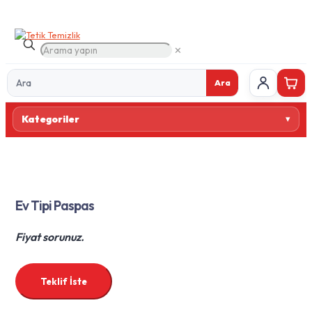
✕
Ara
Ürün
Kategoriler
ara
Ev Tipi Paspas
Fiyat sorunuz.
Teklif İste