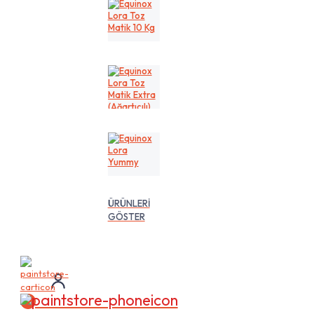
Kg
Equinox
Lora
Toz
Matik
10
Kg
Equinox
Lora
Toz
Matik
Extra
(Ağartıcılı)
10
Equinox
Lt
Lora
Yummy
ÜRÜNLERİ
GÖSTER