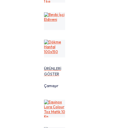
cm
1
kg
Beybi
İşçi
Eldiveni
Dökme
Hantal
100x150
ÜRÜNLERİ
GÖSTER
Çamaşır
Equinox
Lora
Colour
Toz
Matik
10