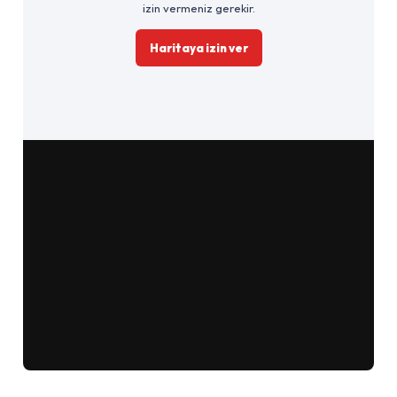
izin vermeniz gerekir.
Haritaya izin ver
Google Haritalar'da aç