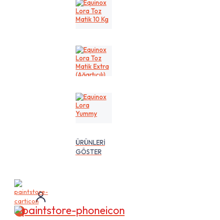
Kg
Equinox
Lora
Toz
Matik
10
Kg
Equinox
Lora
Toz
Matik
Extra
(Ağartıcılı)
10
Equinox
Lt
Lora
Yummy
ÜRÜNLERİ
GÖSTER