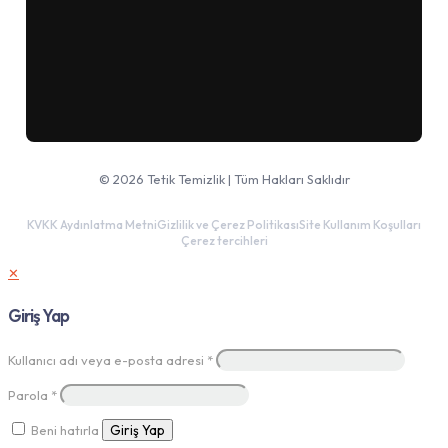
Google Haritalar'da aç
© 2026 Tetik Temizlik | Tüm Hakları Saklıdır
KVKK Aydınlatma Metni
Gizlilik ve Çerez Politikası
Site Kullanım Koşulları
Çerez tercihleri
✕
Giriş Yap
Kullanıcı adı veya e-posta adresi
*
Parola
*
Beni hatırla
Giriş Yap