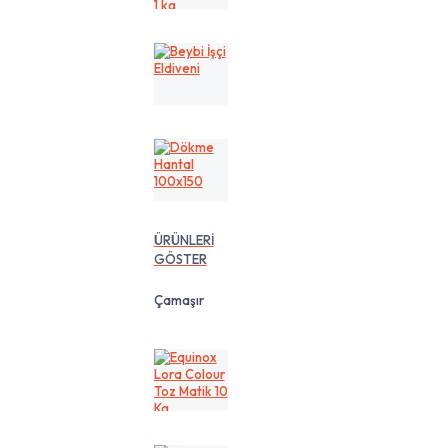
cm
1
kg
Beybi
İşçi
Eldiveni
Dökme
Hantal
100x150
ÜRÜNLERİ
GÖSTER
Çamaşır
Equinox
Lora
Colour
Toz
Matik
10