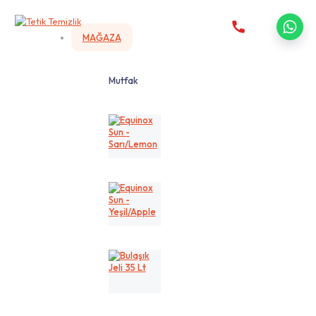
MAĞAZA
Mutfak
Equinox
Sun
-
Sarı/Lemon
Equinox
Sun
-
Yeşil/Apple
Bulaşık
Jeli
35
Lt