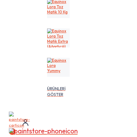
Kg
Equinox
Lora
Toz
Matik
10
Kg
Equinox
Lora
Toz
Matik
Extra
(Ağartıcılı)
10
Equinox
Lt
Lora
Yummy
ÜRÜNLERİ
GÖSTER