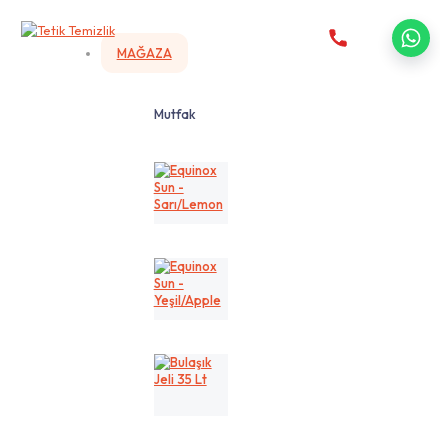
MAĞAZA
Mutfak
Equinox
Sun
-
Sarı/Lemon
Equinox
Sun
-
Yeşil/Apple
Bulaşık
Jeli
35
Lt