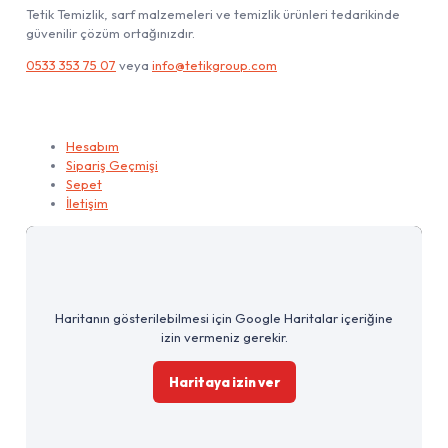
Tetik Temizlik, sarf malzemeleri ve temizlik ürünleri tedarikinde
güvenilir çözüm ortağınızdır.
0533 353 75 07
veya
info@tetikgroup.com
Hesabım
Hesabım
Sipariş Geçmişi
Sepet
İletişim
Haritanın gösterilebilmesi için Google Haritalar içeriğine
izin vermeniz gerekir.
Haritaya izin ver