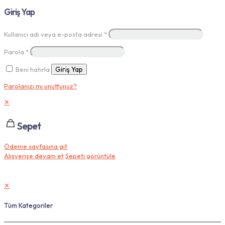
Giriş Yap
Kullanıcı adı veya e-posta adresi
*
Parola
*
Beni hatırla
Giriş Yap
Parolanızı mı unuttunuz?
✕
Sepet
Ödeme sayfasına git
Alışverişe devam et
Sepeti görüntüle
✕
Tüm Kategoriler