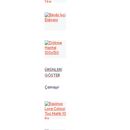
cm
1
kg
Beybi
İşçi
Eldiveni
Dökme
Hantal
100x150
ÜRÜNLERİ
GÖSTER
Çamaşır
Equinox
Lora
Colour
Toz
Matik
10