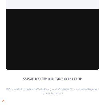
Google Haritalar'da aç
© 2026 Tetik Temizlik | Tüm Hakları Saklıdır
KVKK Aydınlatma Metni
Gizlilik ve Çerez Politikası
Site Kullanım Koşulları
Çerez tercihleri
✕