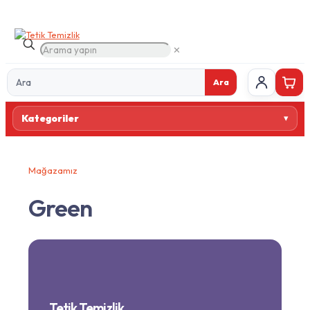
✕
Ara
Ürün
Kategoriler
ara
Mağazamız
Green
Tetik Temizlik