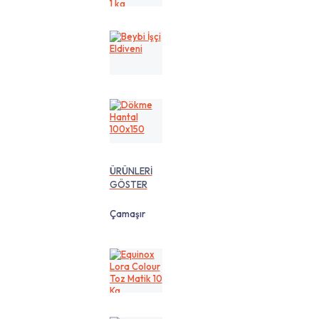
cm
1
kg
Beybi
İşçi
Eldiveni
Dökme
Hantal
100x150
ÜRÜNLERİ
GÖSTER
Çamaşır
Equinox
Lora
Colour
Toz
Matik
10