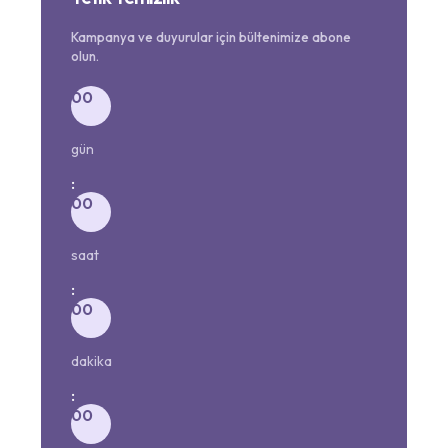
Kampanya ve duyurular için bültenimize abone
olun.
00
gün
:
00
saat
:
00
dakika
:
00