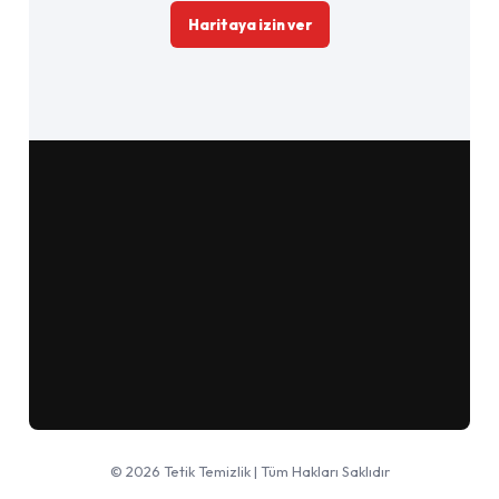
Haritaya izin ver
Google Haritalar'da aç
© 2026 Tetik Temizlik | Tüm Hakları Saklıdır