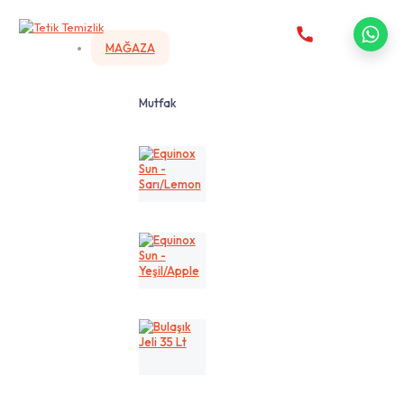
MAĞAZA
Mutfak
Equinox
Sun
-
Sarı/Lemon
Equinox
Sun
-
Yeşil/Apple
Bulaşık
Jeli
35
Lt