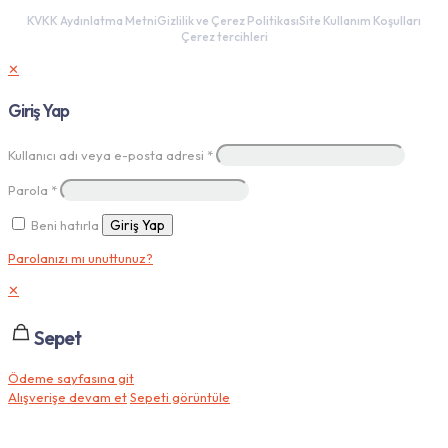
KVKK Aydınlatma Metni
Gizlilik ve Çerez Politikası
Site Kullanım Koşulları
Çerez tercihleri
✕
Giriş Yap
Kullanıcı adı veya e-posta adresi
*
Parola
*
Beni hatırla
Giriş Yap
Parolanızı mı unuttunuz?
✕
Sepet
Ödeme sayfasına git
Alışverişe devam et
Sepeti görüntüle