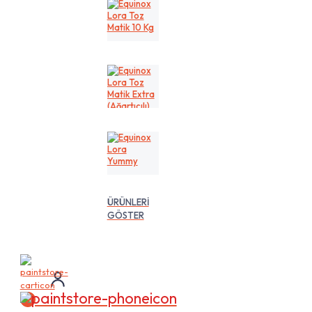
Kg
Equinox
Lora
Toz
Matik
10
Kg
Equinox
Lora
Toz
Matik
Extra
(Ağartıcılı)
10
Equinox
Lt
Lora
Yummy
ÜRÜNLERİ
GÖSTER