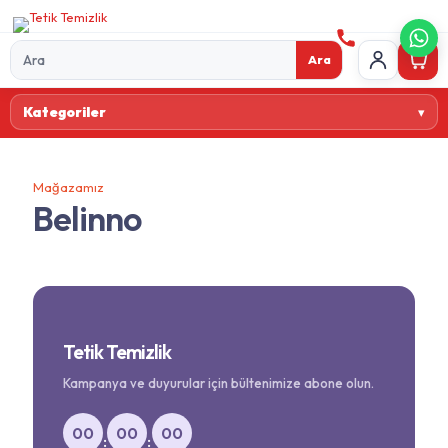
Ara
Ürün
Kategoriler
ara
Mağazamız
Belinno
Tetik Temizlik
Kampanya ve duyurular için bültenimize abone olun.
00
00
00
:
: