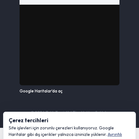
Google Haritalar'da aç
© 2026 Tetik Temizlik | Tüm Hakları Saklıdır
Çerez tercihleri
Site işlevleri için zorunlu çerezleri kullanıyoruz. Google
Haritalar gibi dış içerikler yalnızca izninizle yüklenir.
Ayrıntılı
KVKK Aydınlatma Metni
Gizlilik ve Çerez Politikası
Site Kullanım Koşulları