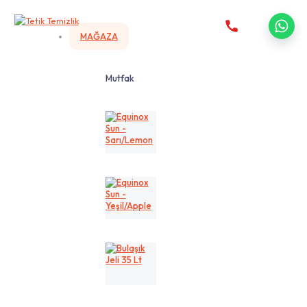
MAĞAZA
Mutfak
Equinox
Sun
-
Sarı/Lemon
Equinox
Sun
-
Yeşil/Apple
Bulaşık
Jeli
35
Lt