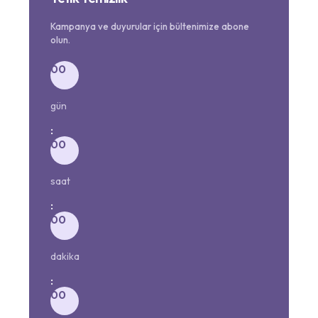
Kampanya ve duyurular için bültenimize abone
olun.
00
gün
:
00
saat
:
00
dakika
:
00