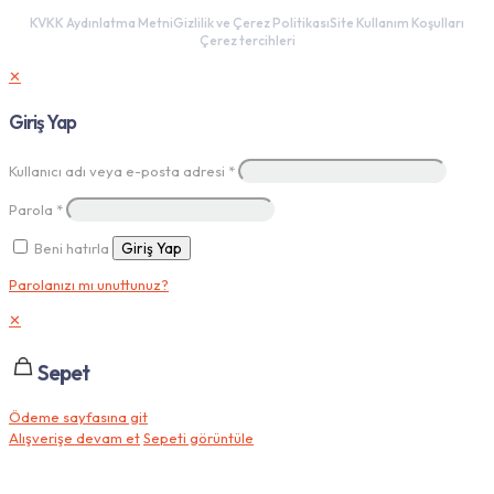
KVKK Aydınlatma Metni
Gizlilik ve Çerez Politikası
Site Kullanım Koşulları
Çerez tercihleri
✕
Giriş Yap
Kullanıcı adı veya e-posta adresi
*
Parola
*
Beni hatırla
Giriş Yap
Parolanızı mı unuttunuz?
✕
Sepet
Ödeme sayfasına git
Alışverişe devam et
Sepeti görüntüle