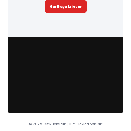
Haritaya izin ver
Google Haritalar'da aç
© 2026 Tetik Temizlik | Tüm Hakları Saklıdır