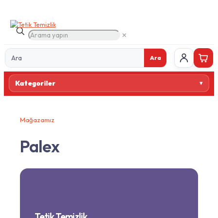
✕
Ara
Ürün
Kategoriler
ara
Mağazamız
Palex
Tetik Temizlik