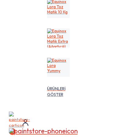
Kg
Equinox
Lora
Toz
Matik
10
Kg
Equinox
Lora
Toz
Matik
Extra
(Ağartıcılı)
10
Equinox
Lt
Lora
Yummy
ÜRÜNLERİ
GÖSTER