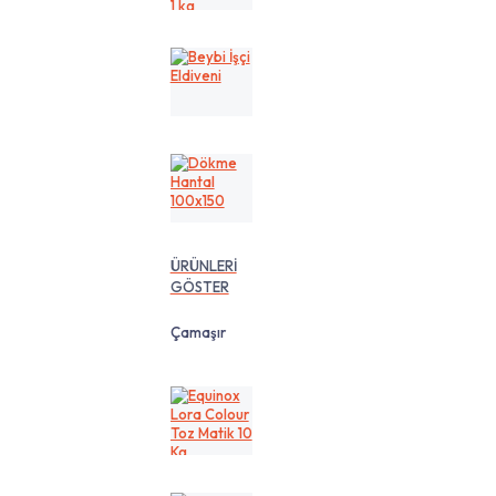
cm
1
kg
Beybi
İşçi
Eldiveni
Dökme
Hantal
100x150
ÜRÜNLERİ
GÖSTER
Çamaşır
Equinox
Lora
Colour
Toz
Matik
10