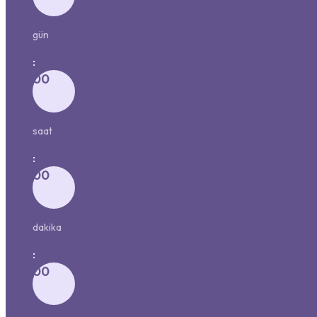
gün
:
00
saat
:
00
dakika
:
00