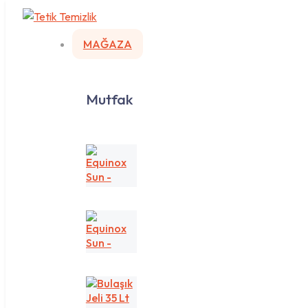
MAĞAZA
Mutfak
Equinox
Sun
-
Sarı/Lemon
Equinox
Sun
-
Yeşil/Apple
Bulaşık
Jeli