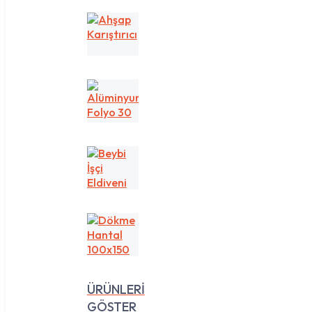
Ahşap
Karıştırıcı
Alüminyum
Folyo
30
cm
1
Beybi
kg
İşçi
Eldiveni
Dökme
Hantal
100x150
ÜRÜNLERİ
GÖSTER