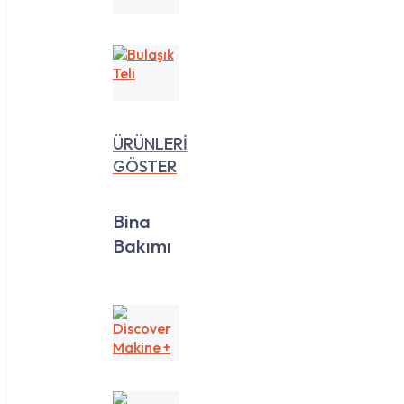
35
Lt
Bulaşık
Teli
ÜRÜNLERİ
GÖSTER
Bina
Bakımı
Discover
Makine
+
Yedek
Koku